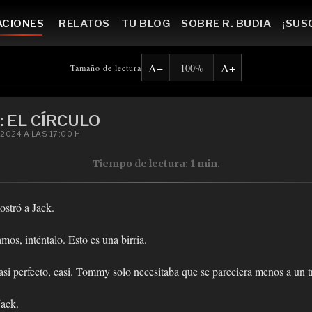
Ir al contenido principal
ACIONES
RELATOS
TU BLOG
SOBRE R. BUDIA
¡SUS
A−
A+
100%
Tamaño de lectura
 EL CÍRCULO
2024 A LAS 17:00 H
Tiempo de lectura: 1 min.
ostró a Jack.
s, inténtalo. Esto es una birria.
casi perfecto, casi. Tommy solo necesitaba que se pareciera menos a un t
Jack.