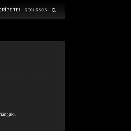
CRÍBETE!
RECURSOS
riángulo.