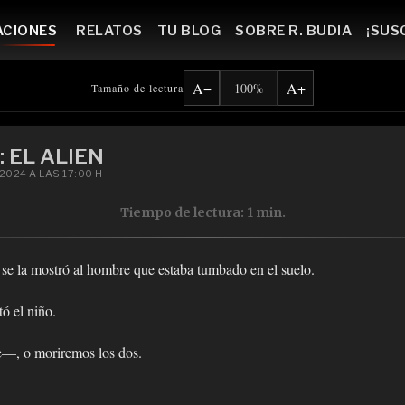
Ir al contenido principal
ACIONES
RELATOS
TU BLOG
SOBRE R. BUDIA
¡SUS
A−
A+
100%
Tamaño de lectura
 EL ALIEN
2024 A LAS 17:00 H
Tiempo de lectura: 1 min.
y se la mostró al hombre que estaba tumbado en el suelo.
 el niño.
—, o moriremos los dos.