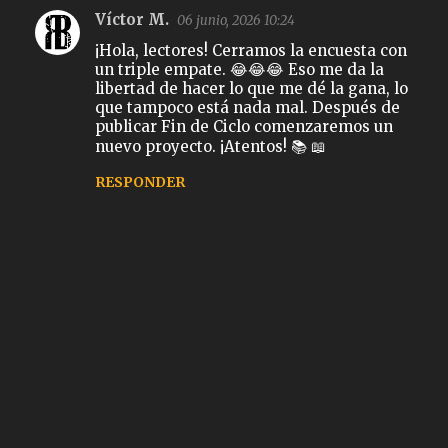
Comentarios
Víctor M.
06 junio, 2026 10:24
¡Hola, lectores! Cerramos la encuesta con
un triple empate. 😂😂😂 Eso me da la
libertad de hacer lo que me dé la gana, lo
que tampoco está nada mal. Después de
publicar Fin de Ciclo comenzaremos un
nuevo proyecto. ¡Atentos! 📚 📖
RESPONDER