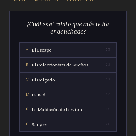
¿Cuál es el relato que más te ha
enganchado?
El Escape
A
0%
El Coleccionista de Sueños
B
0%
El Colgado
C
100%
La Red
D
0%
La Maldición de Lawton
E
0%
Sangre
F
0%