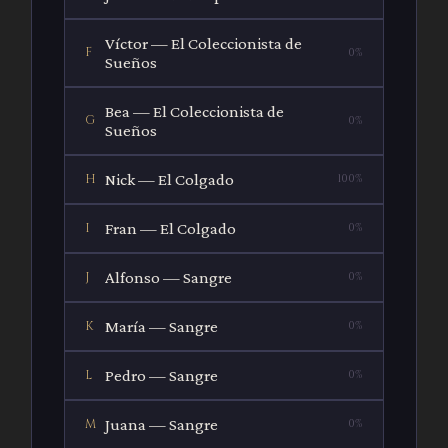
Víctor — El Coleccionista de
F
0%
Sueños
Bea — El Coleccionista de
G
0%
Sueños
Nick — El Colgado
H
100%
Fran — El Colgado
I
0%
Alfonso — Sangre
J
0%
María — Sangre
K
0%
Pedro — Sangre
L
0%
Juana — Sangre
M
0%