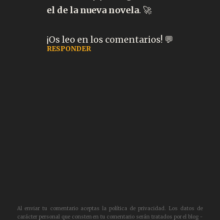
el de la nueva novela
. 🚀
¡Os leo en los comentarios! 💬
RESPONDER
Al enviar tu comentario aceptas la política de privacidad. Los datos de
Publicar
carácter personal que consten en tu comentario serán tratados por el blog -