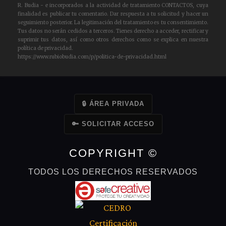
un
R. Budia - e incorporados a la actividad de tratamiento CONTACTOS, cuya
finalidad es publicar tu comentario. Dar respuesta a tu solicitud y hacer un
comentario
seguimiento posterior. La legitimación del tratamiento es tu consentimiento.
Tus datos no serán cedidos a terceros. Tienes derecho a acceder, rectificar y
suprimir tus datos, así como otros derechos como se explica en nuestra
política de privacidad.
https://www.rubiobudia.com/p/politica-de-privacidad.html
🔒 ÁREA PRIVADA
🔑 SOLICITAR ACCESO
COPYRIGHT ©
TODOS LOS DERECHOS RESERVADOS