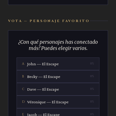
VOTA — PERSONAJE FAVORITO
¿Con qué personajes has conectado
más? Puedes elegir varios.
John — El Escape
A
0%
Becky — El Escape
B
0%
Dave — El Escape
C
0%
Véronique — El Escape
D
0%
Jacob — El Escape
E
0%